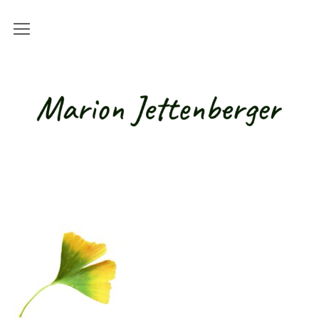
Kurse
Alle Kurse
Live-Online-Kurse
Online-Kurse mit Studienbriefen
Basisqualifikation für Betreuungskräfte /
Alltagsbegleiter
Teilnahmebedingungen
Hundetherapie / Tiergestützte
Intervention