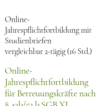
Häufige Fragen
Bücher und Material
Online-
Bücher und Spiele
Jahrespflichtfortbildung mit
Kostenlose Audios
Studienbriefen
Vita
vergleichbar 2-tägig (16 Std.)
Kontakt
Online-
Jahrespflichtfortbildung
für Betreuungskräfte nach
§ 43b/53 b SGB XI