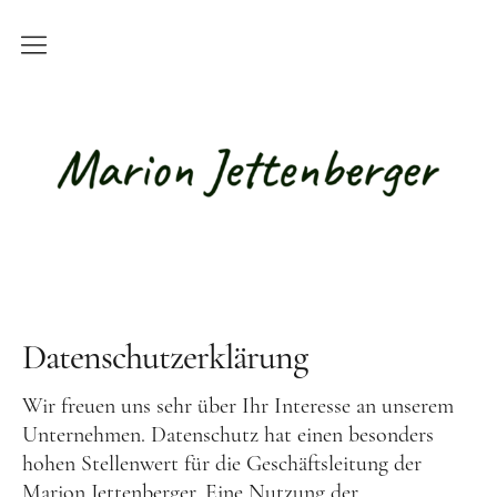
Kurse
Alle Kurse
Live-Online-Kurse
Online-Kurse mit Studienbriefen
Basisqualifikation für Betreuungskräfte /
Alltagsbegleiter
Datenschutzerklärung
Teilnahmebedingungen
Hundetherapie / Tiergestützte
Wir freuen uns sehr über Ihr Interesse an unserem
Unternehmen. Datenschutz hat einen besonders
Intervention
hohen Stellenwert für die Geschäftsleitung der
Marion Jettenberger. Eine Nutzung der