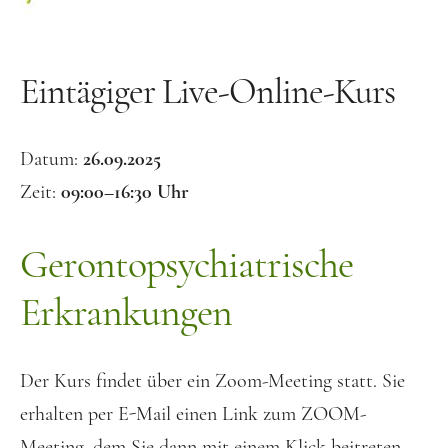
Häufige Fragen
Bücher und Material
Eintägiger Live-Online-Kurs
Bücher und Spiele
Kostenlose Audios
Datum:
26.09.2025
Vita
Zeit:
09:00–16:30 Uhr
Kontakt
Gerontopsychiatrische
Erkrankungen
Der Kurs findet über ein Zoom-Meeting statt. Sie
erhalten per E-Mail einen Link zum ZOOM-
Meeting, dem Sie dann mit einem Klick beitreten