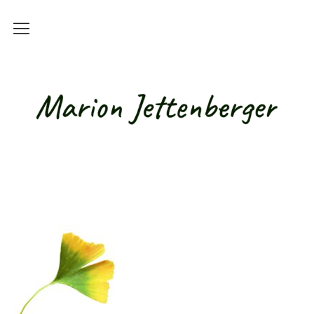
Kurse
Alle Kurse
Live-Online-Kurse
Online-Kurse mit Studienbriefen
Basisqualifikation für Betreuungskräfte /
Alltagsbegleiter
Teilnahmebedingungen
Hundetherapie / Tiergestützte
Intervention