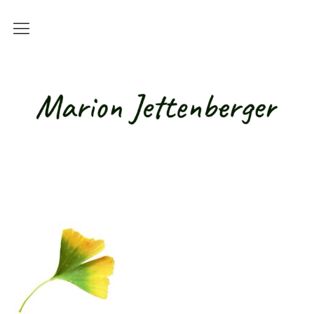
Kurse
Alle Kurse
Live-Online-Kurse
Online-Kurse mit Studienbriefen
Basisqualifikation für Betreuungskräfte /
Alltagsbegleiter
Teilnahmebedingungen
Hundetherapie / Tiergestützte
Intervention