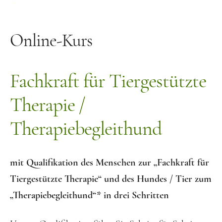
Häufige Fragen
Bücher und Material
Online-Kurs
Bücher und Spiele
Fachkraft für Tiergestützte
Kostenlose Audios
Vita
Therapie /
Kontakt
Therapiebegleithund
mit Qualifikation des Menschen zur „Fachkraft für
Tiergestützte Therapie“ und des Hundes / Tier zum
„Therapiebegleithund“* in drei Schritten