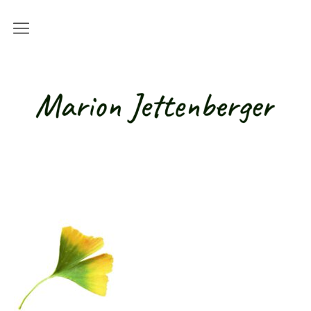
Kurse
Alle Kurse
Live-Online-Kurse
Online-Kurse mit Studienbriefen
Basisqualifikation für Betreuungskräfte /
Alltagsbegleiter
Teilnahmebedingungen
Hundetherapie / Tiergestützte
Intervention