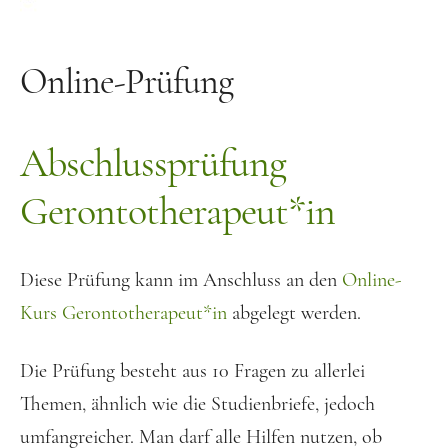
Häufige Fragen
Bücher und Material
Online-Prüfung
Bücher und Spiele
Abschlussprüfung
Kostenlose Audios
Vita
Gerontotherapeut*in
Kontakt
Diese Prüfung kann im Anschluss an den
Online-
Kurs Gerontotherapeut*in
abgelegt werden.
Die Prüfung besteht aus 10 Fragen zu allerlei
Themen, ähnlich wie die Studienbriefe, jedoch
umfangreicher. Man darf alle Hilfen nutzen, ob